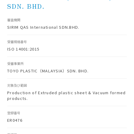
SDN. BHD.
審査機関
SIRIM QAS International SDN.BHD.
受審規格番号
ISO 14001:2015
受審事業所
TOYO PLASTIC（MALAYSIA）SDN. BHD.
対象及び範囲
Production of Extruded plastic sheet & Vacuum formed
products.
登録番号
ER0476