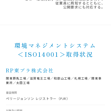
従業員に周知するとともに、
公開要求にも対応する。
環境マネジメントシステム
＜ISO14001＞取得状況
RP東プラ株式会社
関東群馬工場
／
滋賀竜王工場
／
和歌山工場
／
札幌工場
／
関東事
業所
／
太田工場
審査機関
ペリージョンソン レジストラー（PJR）
対象及び範囲