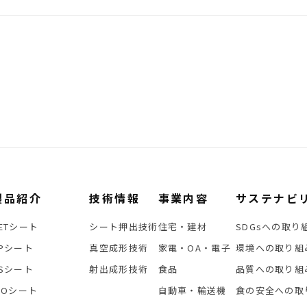
製品紹介
技術情報
事業内容
サステナビ
ETシート
シート押出技術
住宅・建材
SDGsへの取り
Pシート
真空成形技術
家電・OA・電子
環境への取り組
Sシート
射出成形技術
食品
品質への取り組
IOシート
自動車・輸送機
食の安全への取