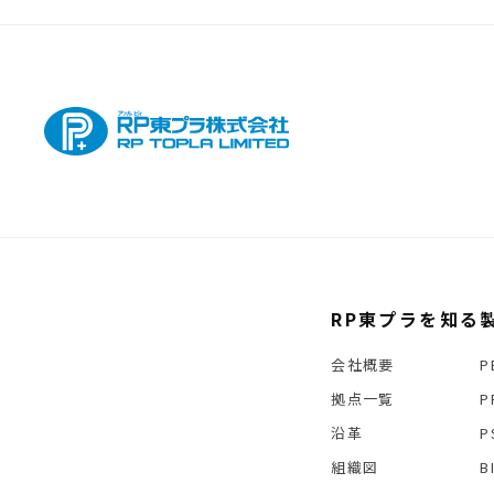
RP東プラを知る
会社概要
P
拠点一覧
P
沿革
P
組織図
B